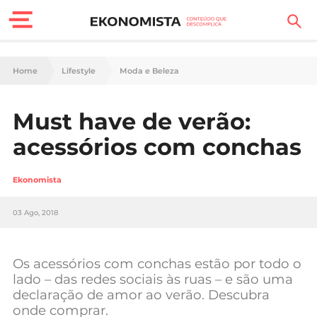
Finanças Pessoais
Home
Lifestyle
Moda e Beleza
Motores
Must have de verão:
Carreira
acessórios com conchas
Casa
Ekonomista
Lifestyle
03 Ago, 2018
Sociedade
Tecnologia
Os acessórios com conchas estão por todo o
lado – das redes sociais às ruas – e são uma
declaração de amor ao verão. Descubra
Negócios
onde comprar.