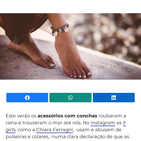
Mundial 2026
Facebook
WhatsApp
Li
Este verão os
acessórios com conchas
roubaram a
cena e trouxeram o mar até nós. No
Instagram
as
it
girls
,
como a
Chiara Ferragni
, usam e abusam de
pulseiras e colares, numa clara declaração de que as