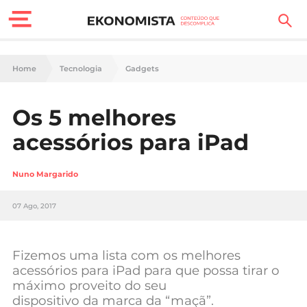
Finanças Pessoais
Home
Tecnologia
Gadgets
Motores
Os 5 melhores
Carreira
acessórios para iPad
Casa
Nuno Margarido
Lifestyle
07 Ago, 2017
Sociedade
Tecnologia
Fizemos uma lista com os melhores
acessórios para iPad para que possa tirar o
máximo proveito do seu
Negócios
dispositivo da marca da “maçã”.