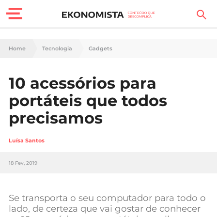
Finanças Pessoais
Home
Tecnologia
Gadgets
Motores
10 acessórios para
Carreira
portáteis que todos
Casa
precisamos
Lifestyle
Luísa Santos
Sociedade
18 Fev, 2019
Tecnologia
Se transporta o seu computador para todo o
Negócios
lado, de certeza que vai gostar de conhecer