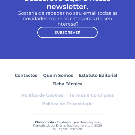
newsletter.
Gostaria de receber no seu email todas as
novidades sobre as categorias do seu
interese?
SUBSCREVER
Contactos
Quem Somos
Estatuto Editorial
Ficha Técnica
Política de Cookies
Termos e Condições
Política de Privacidade
Ekonomista
- Conteúdo que descomplica.
Periodicidade: Diária. Jupiterdiversity © 2026
All Rights Reserved