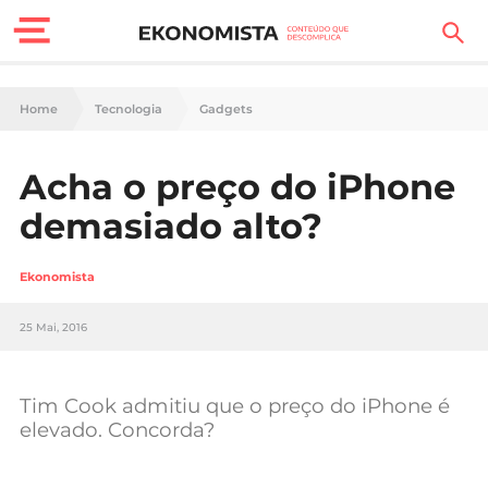
Finanças Pessoais
Home
Tecnologia
Gadgets
Motores
Acha o preço do iPhone
Carreira
demasiado alto?
Casa
Ekonomista
Lifestyle
25 Mai, 2016
Sociedade
Tecnologia
Tim Cook admitiu que o preço do iPhone é
elevado. Concorda?
Negócios