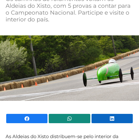
Aldeias do Xisto, com 5 provas a contar para
Mundial 2026
o Campeonato Nacional. Participe e visite o
interior do país.
Facebook
WhatsApp
Li
As Aldeias do Xisto distribuem-se pelo interior da