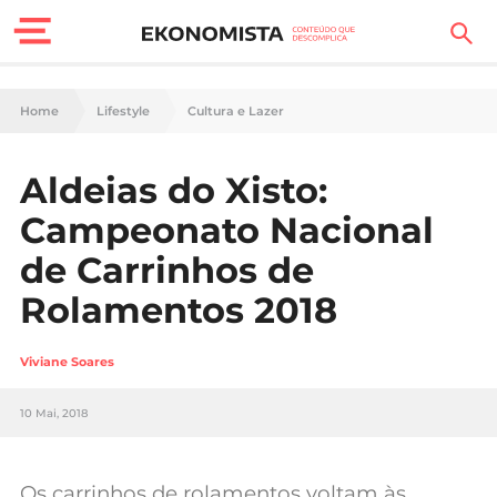
Finanças Pessoais
Home
Lifestyle
Cultura e Lazer
Motores
Aldeias do Xisto:
Carreira
Campeonato Nacional
Casa
de Carrinhos de
Rolamentos 2018
Lifestyle
Sociedade
Viviane Soares
Tecnologia
10 Mai, 2018
Negócios
Os carrinhos de rolamentos voltam às