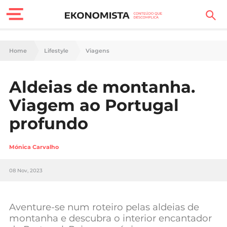
Finanças Pessoais
Home
Lifestyle
Viagens
Motores
Aldeias de montanha.
Carreira
Viagem ao Portugal
Casa
profundo
Lifestyle
Mónica Carvalho
Sociedade
08 Nov, 2023
Tecnologia
Aventure-se num roteiro pelas aldeias de
Negócios
montanha e descubra o interior encantador