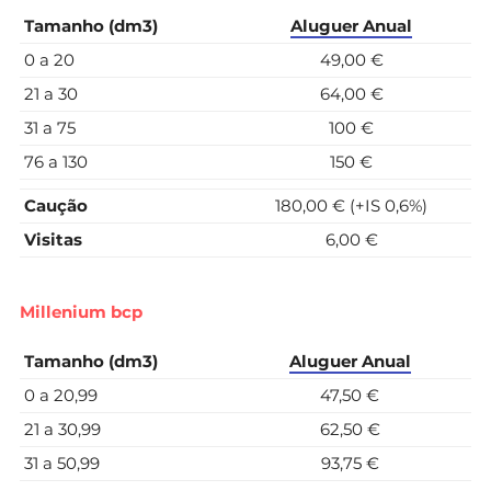
Tamanho (dm3)
Aluguer
Anual
0 a 20
49,00 €
21 a 30
64,00 €
31 a 75
100 €
76 a 130
150 €
Caução
180,00 € (+IS 0,6%)
Visitas
6,00 €
Millenium bcp
Tamanho (dm3)
Aluguer
Anual
0 a 20,99
47,50 €
21 a 30,99
62,50 €
31 a 50,99
93,75 €