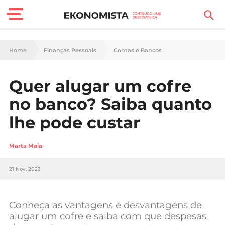
Finanças Pessoais
Home
Finanças Pessoais
Contas e Bancos
Motores
Quer alugar um cofre
Carreira
no banco? Saiba quanto
Casa
lhe pode custar
Lifestyle
Marta Maia
Sociedade
21 Nov, 2023
Tecnologia
Conheça as vantagens e desvantagens de
Negócios
alugar um cofre e saiba com que despesas