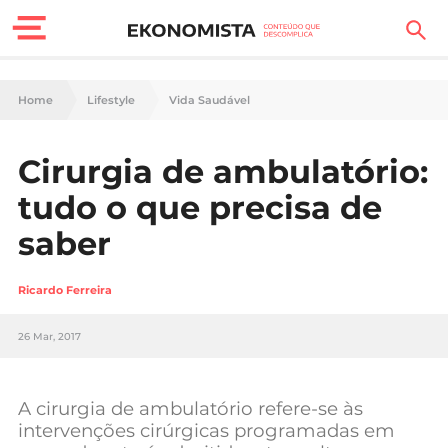
Finanças Pessoais
Home
Lifestyle
Vida Saudável
Motores
Cirurgia de ambulatório:
Carreira
tudo o que precisa de
Casa
saber
Lifestyle
Ricardo Ferreira
Sociedade
26 Mar, 2017
Tecnologia
A cirurgia de ambulatório refere-se às
Negócios
intervenções cirúrgicas programadas em