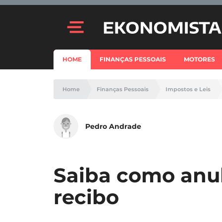
HOME
FINANÇAS PESSOAIS
MOTORES
Home
Finanças Pessoais
Impostos e Leis
Pedro Andrade
Saiba como anul
recibo