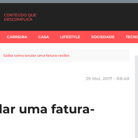
CARREIRA
CASA
LIFESTYLE
SOCIEDADE
TECN
Saiba como anular uma fatura-recibo
29 Mai, 2017 - 08:48
ar uma fatura-