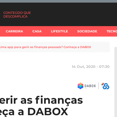
CARREIRA
CASA
LIFESTYLE
SOCIEDADE
TECN
Uma app para gerir as finanças pessoais? Conheça a DABOX
14 Out, 2020 - 07:30
rir as finanças
eça a DABOX