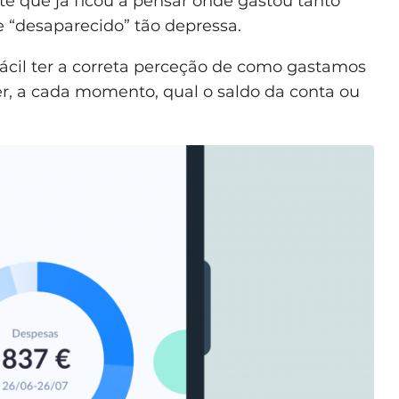
e que já ficou a pensar onde gastou tanto
se “desaparecido” tão depressa.
ácil ter a correta perceção de como gastamos
r, a cada momento, qual o saldo da conta ou