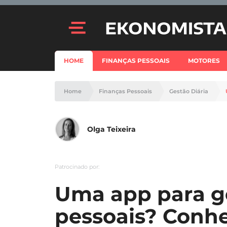
HOME
FINANÇAS PESSOAIS
MOTORES
Home
Finanças Pessoais
Gestão Diária
Olga Teixeira
Patrocinado por:
Uma app para ge
pessoais? Conh