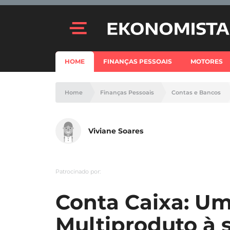
HOME
FINANÇAS PESSOAIS
MOTORES
Home
Finanças Pessoais
Contas e Bancos
Viviane Soares
Patrocinado por:
Conta Caixa: Um
Multiproduto à