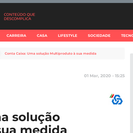
CARREIRA
CASA
LIFESTYLE
SOCIEDADE
TECN
Conta Caixa: Uma solução Multiproduto à sua medida
01 Mar, 2020 - 15:25
a solução
 sua medida