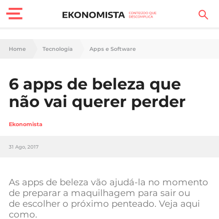
Finanças Pessoais
Home
Tecnologia
Apps e Software
Motores
6 apps de beleza que
Carreira
não vai querer perder
Casa
Ekonomista
Lifestyle
31 Ago, 2017
Sociedade
Tecnologia
As apps de beleza vão ajudá-la no momento
de preparar a maquilhagem para sair ou
de escolher o próximo penteado. Veja aqui
Negócios
como.