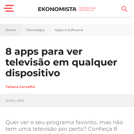
Finanças Pessoais
Home
Tecnologia
Apps e Software
Motores
8 apps para ver
Carreira
televisão em qualquer
Casa
dispositivo
Lifestyle
Tatiana Carvalho
Sociedade
26 Fev, 2018
Tecnologia
Quer ver o seu programa favorito, mas não
Negócios
tem uma televisão por perto? Conheça 8