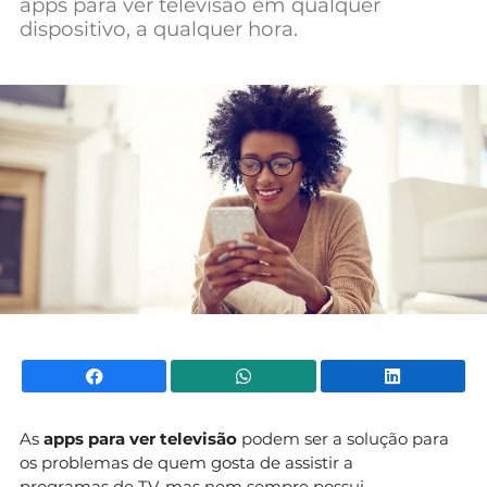
apps para ver televisão em qualquer
Mundial 2026
dispositivo, a qualquer hora.
Facebook
WhatsApp
Li
As
apps para ver televisão
podem ser a solução para
os problemas de quem gosta de assistir a
programas de TV, mas nem sempre possui