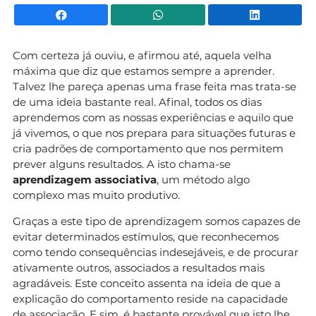
Facebook
WhatsApp
Li
Com certeza já ouviu, e afirmou até, aquela velha
máxima que diz que estamos sempre a aprender.
Talvez lhe pareça apenas uma frase feita mas trata-se
de uma ideia bastante real. Afinal, todos os dias
aprendemos com as nossas experiências e aquilo que
já vivemos, o que nos prepara para situações futuras e
cria padrões de comportamento que nos permitem
prever alguns resultados. A isto chama-se
aprendizagem associativa
, um método algo
complexo mas muito produtivo.
Graças a este tipo de aprendizagem somos capazes de
evitar determinados estímulos, que reconhecemos
como tendo consequências indesejáveis, e de procurar
ativamente outros, associados a resultados mais
agradáveis. Este conceito assenta na ideia de que a
explicação do comportamento reside na capacidade
de associação. E sim, é bastante provável que isto lhe