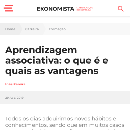
Finanças Pessoais
Home
Carreira
Formação
Motores
Aprendizagem
Carreira
associativa: o que é e
Casa
quais as vantagens
Lifestyle
Inês Pereira
Sociedade
29 Ago, 2019
Tecnologia
Todos os dias adquirimos novos hábitos e
Negócios
conhecimentos, sendo que em muitos casos