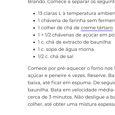
Brando. Comece a separar os seguinte
13 claras L à temperatura ambie
1 chávena de farinha sem fermen
1 colher de chá de
creme tártaro
1 + 1/2 chávenas de açúcar em pó
1 c. chá de extracto de baunilha
1 c. sopa de água morna
1/2 c. chá de sal
Comece por pré-aquecer o forno nos 1
açúcar e peneire 4 vezes. Reserve. B
baixa, até ficar em espuma. De seguida
baunilha. Bata em velocidade média-
cerca de 3 minutos. Não desligue a ba
colher, até obter uma mistura espessa