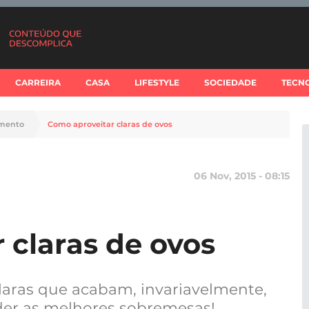
CARREIRA
CASA
LIFESTYLE
SOCIEDADE
TECN
imento
Como aproveitar claras de ovos
06 Nov, 2015 - 08:15
 claras de ovos
laras que acabam, invariavelmente,
rder as melhores sobremesas!