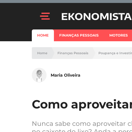
HOME
FINANÇAS PESSOAIS
MOTORES
Home
Finanças Pessoais
Poupança e Invest
Maria Oliveira
Como aproveitar
Nunca sabe como aproveitar c
no caixote do lixo? Anda a pe