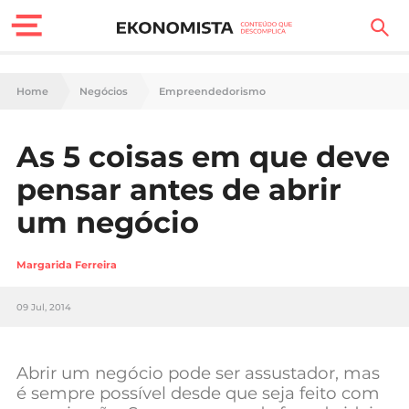
Finanças Pessoais
Home
Negócios
Empreendedorismo
Motores
As 5 coisas em que deve
Carreira
pensar antes de abrir
Casa
um negócio
Lifestyle
Margarida Ferreira
Sociedade
09 Jul, 2014
Tecnologia
Abrir um negócio pode ser assustador, mas
Negócios
é sempre possível desde que seja feito com