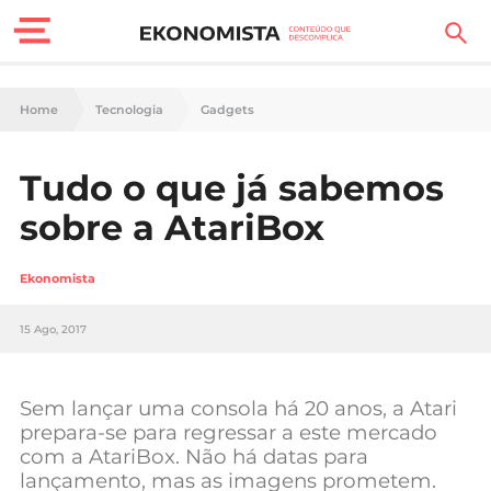
Finanças Pessoais
Home
Tecnologia
Gadgets
Motores
Tudo o que já sabemos
Carreira
sobre a AtariBox
Casa
Ekonomista
Lifestyle
15 Ago, 2017
Sociedade
Tecnologia
Sem lançar uma consola há 20 anos, a Atari
prepara-se para regressar a este mercado
com a AtariBox. Não há datas para
Negócios
lançamento, mas as imagens prometem.