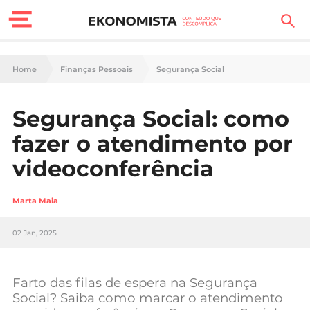
Finanças Pessoais
Home
Finanças Pessoais
Segurança Social
Motores
Segurança Social: como
Carreira
fazer o atendimento por
Casa
videoconferência
Lifestyle
Marta Maia
Sociedade
02 Jan, 2025
Tecnologia
Farto das filas de espera na Segurança
Negócios
Social? Saiba como marcar o atendimento