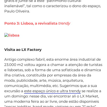
grátis e junte-se a este “património cultural
inalienável”, tal como o caracterizou o dono do espaço,
Paulo Oliveira.
Ponto 3: Lisboa, a revivalista
trendy
Visita ao LX Factory
Antigo complexo fabril, esta enorme área industrial de
23.000 m2 voltou agora a chamar a atenção de turistas
e lisboetas, sob a forma de uma sofisticada e dinamica
ilha criativa, constituída por empresas da área da
moda, publicidade, arte, música, arquitetura,
comunicação, multimédia, etc. Sugerimos que a sua
excursão a
este espaço único e ultra trendy
se realize a
um domingo: nesse dia, vai encontrar ali o LX Market,
uma moderna feira ao ar livre, onde estão disponíveis
“peças inéditas, hand made, vintage ou em 2º mão”.