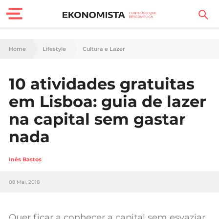
Finanças Pessoais
Home
Lifestyle
Cultura e Lazer
Motores
10 atividades gratuitas
Carreira
em Lisboa: guia de lazer
Casa
na capital sem gastar
nada
Lifestyle
Sociedade
Inês Bastos
Tecnologia
08 Mai, 2018
Negócios
Quer ficar a conhecer a capital sem esvaziar