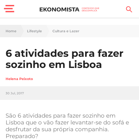
Finanças Pessoais
Home
Lifestyle
Cultura e Lazer
Motores
6 atividades para fazer
Carreira
sozinho em Lisboa
Casa
Helena Peixoto
Lifestyle
30 Jul, 2017
Sociedade
Tecnologia
São 6 atividades para fazer sozinho em
Lisboa que o vão fazer levantar-se do sofá e
desfrutar da sua própria companhia.
Negócios
Preparado?