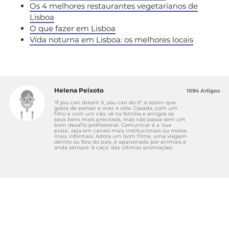
Os 4 melhores restaurantes vegetarianos de
Lisboa
O que fazer em Lisboa
Vida noturna em Lisboa: os melhores locais
Helena Peixoto
1094 Artigos
‘If you can dream it, you can do it’: é assim que
gosta de pensar e viver a vida. Casada, com um
filho e com um cão, vê na família e amigos os
seus bens mais preciosos, mas não passa sem um
bom desafio profissional. Comunicar é a ‘sua
praia’, seja em canais mais institucionais ou meios
mais informais. Adora um bom filme, uma viagem
dentro ou fora do país, é apaixonada por animais e
anda sempre ‘à caça’ das últimas promoções.