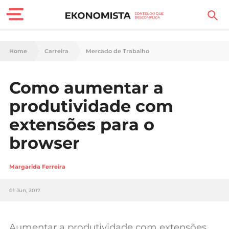
Finanças Pessoais
Home
Carreira
Mercado de Trabalho
Motores
Como aumentar a
Carreira
produtividade com
Casa
extensões para o
browser
Lifestyle
Sociedade
Margarida Ferreira
Tecnologia
01 Jun, 2017
Negócios
Aumentar a produtividade com extensões