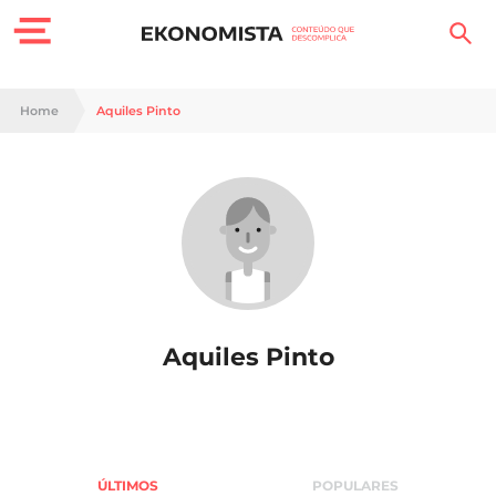
Finanças Pessoais
Home
Aquiles Pinto
Motores
Carreira
Casa
Lifestyle
Aquiles Pinto
Sociedade
Tecnologia
Negócios
ÚLTIMOS
POPULARES