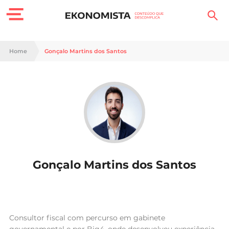
Finanças Pessoais
Home
Gonçalo Martins dos Santos
Motores
Carreira
Casa
Lifestyle
Gonçalo Martins dos Santos
Sociedade
Tecnologia
Negócios
Consultor fiscal com percurso em gabinete