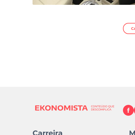
C
Carreira
M