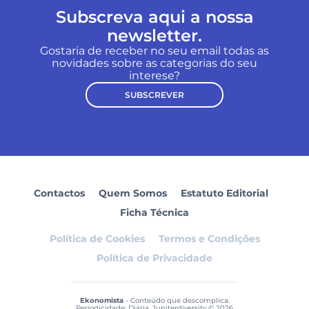
Subscreva aqui a nossa
newsletter.
Gostaria de receber no seu email todas as
novidades sobre as categorias do seu
interese?
SUBSCREVER
Contactos
Quem Somos
Estatuto Editorial
Ficha Técnica
Política de Cookies
Termos e Condições
Política de Privacidade
Ekonomista
- Conteúdo que descomplica.
Periodicidade: Diária. Jupiterdiversity © 2026