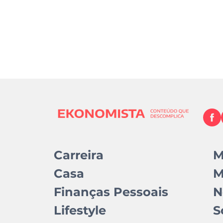
Carreira
M
Casa
M
Finanças Pessoais
N
Lifestyle
S