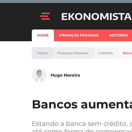
HOME
FINANÇAS PESSOAIS
MOTORES
Home
Finanças Pessoais
Créditos
Banc
Hugo Moreira
Bancos aument
Estando a banca sem crédito, 
até como forma de compensar 