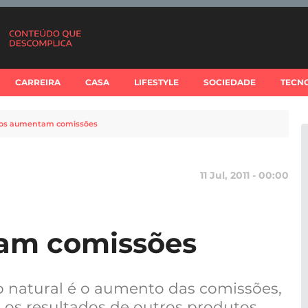
CARREIRA
CASA
LIFESTYLE
SOCIEDADE
TECN
os aumentam comissões
11 Jul, 2011 - 00:00
am comissões
o natural é o aumento das comissões,
os resultados de outros produtos