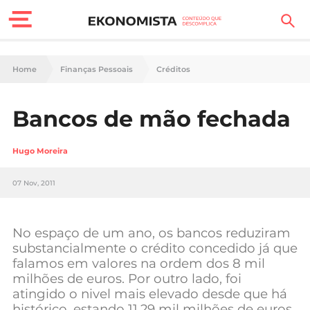
Finanças Pessoais
Home
Finanças Pessoais
Créditos
Motores
Bancos de mão fechada
Carreira
Hugo Moreira
Casa
07 Nov, 2011
Lifestyle
Sociedade
No espaço de um ano, os bancos reduziram
substancialmente o crédito concedido já que
Tecnologia
falamos em valores na ordem dos 8 mil
milhões de euros. Por outro lado, foi
Negócios
atingido o nivel mais elevado desde que há
histórico, estando 11,29 mil milhões de euros