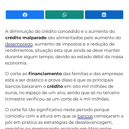
Facebook
WhatsApp
Li
A diminuição do crédito concedido e o aumento do
crédito malparado
são alimentados pelo aumento do
desemprego
, aumento de impostos e a redução de
rendimentos, situação esta que ainda se deve manter
durante algum tempo, devido ao estado débil da nossa
economia.
O corte ao
financiamento
das famílias e das empresas
está a ser drástico e prova disso é que os principais
bancos baixaram o
crédito
em oito mil milhões de
euros, no espaço de um ano, sendo que só no terceiro
trimestre verificou-se um corte de 4 mil milhões.
O corte foi tão significativo neste período porque
coincidiu com a altura em que os
bancos
começaram a
pôr em prática as estratégias de desalavancagem,
previstas no memorando assinado em Maio entre