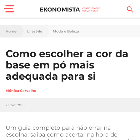
Finanças Pessoais
Home
Lifestyle
Moda e Beleza
Motores
Como escolher a cor da
Carreira
base em pó mais
Casa
adequada para si
Lifestyle
Mónica Carvalho
Sociedade
21 Dez, 2018
Tecnologia
Um guia completo para não errar na
Negócios
escolha: saiba como acertar na hora de