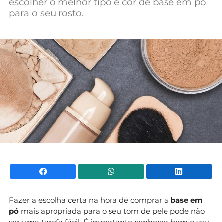
escolher o melhor tipo e cor de base em pó
Mundial 2026
para o seu rosto.
Facebook
WhatsApp
Li
Fazer a escolha certa na hora de comprar a
base em
pó
mais apropriada para o seu tom de pele pode não
ser uma tarefa fácil. É importante conhecer bem o seu