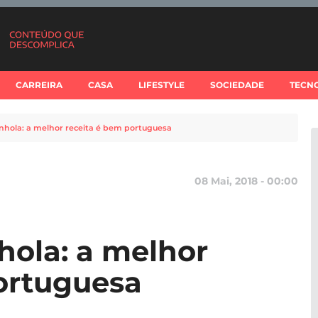
CARREIRA
CASA
LIFESTYLE
SOCIEDADE
TECN
nhola: a melhor receita é bem portuguesa
08 Mai, 2018 - 00:00
hola: a melhor
ortuguesa