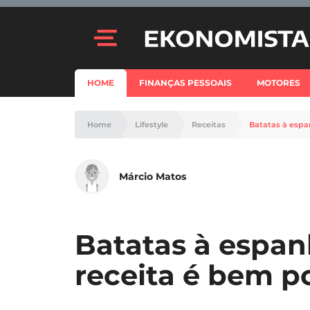
HOME
FINANÇAS PESSOAIS
MOTORES
Home
Lifestyle
Receitas
Batatas à espa
Márcio Matos
Batatas à espan
receita é bem p