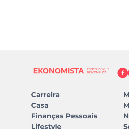
Carreira
M
Casa
M
Finanças Pessoais
N
Lifestyle
S