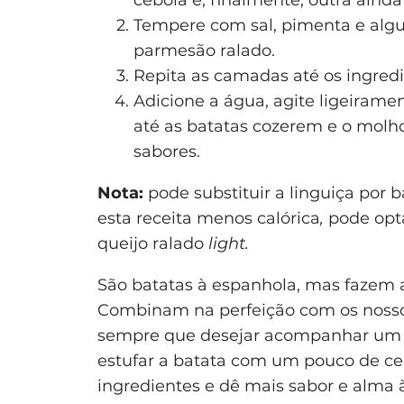
cebola e, finalmente, outra aind
Tempere com sal, pimenta e algu
parmesão ralado.
Repita as camadas até os ingred
Adicione a água, agite ligeiram
até as batatas cozerem e o molho 
sabores.
Nota:
pode substituir a linguiça por b
esta receita menos calórica
,
pode opta
queijo ralado
light.
São batatas à espanhola, mas fazem a
Combinam na perfeição com os nossos
sempre que desejar acompanhar um p
estufar a batata com um pouco de ceb
ingredientes e dê mais sabor e alma à