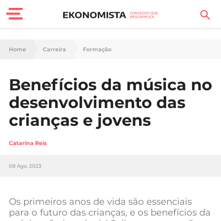
Finanças Pessoais
Home
Carreira
Formação
Motores
Benefícios da música no
Carreira
desenvolvimento das
Casa
crianças e jovens
Lifestyle
Catarina Reis
Sociedade
08 Ago, 2023
Tecnologia
Os primeiros anos de vida são essenciais
Negócios
para o futuro das crianças, e os benefícios da