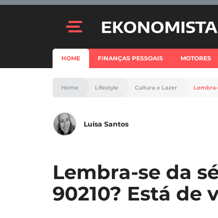
HOME
FINANÇAS PESSOAIS
MOTORES
Home
Lifestyle
Cultura e Lazer
Lembra-s
Luísa Santos
Lembra-se da sér
90210? Está de v