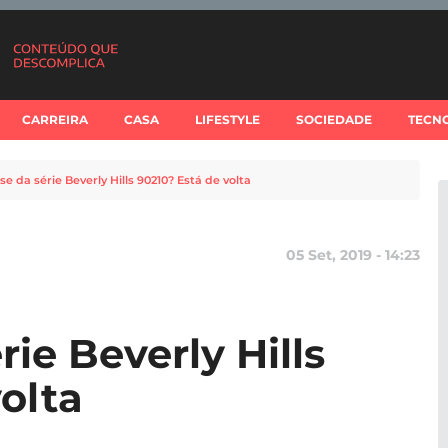
CARREIRA
CASA
LIFESTYLE
SOCIEDADE
TECN
e da série Beverly Hills 90210? Está de volta
05 Set, 2019 - 14:23
ie Beverly Hills
olta