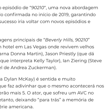
 episódio de “
90210
“, uma nova abordagem
do confirmada no início de 2019, garantindo
ucesso iria voltar com novos episódios e
gens principais de “
Beverly Hills, 90210
”
m hotel em Las Vegas onde revivem velhos
arna Donna Martin), Jason Priestly (que dá
ue interpreta Kelly Taylor), Ian Ziering (Steve
pel de Andrea Zuckerman).
ava Dylan McKay) é sentida e muito
 que faz adivinhar que o mesmo acontecerá nos
 serão mais 5. O ator, que sofreu um AVC no
retanto, deixando “para trás” a memória de
érie americana.