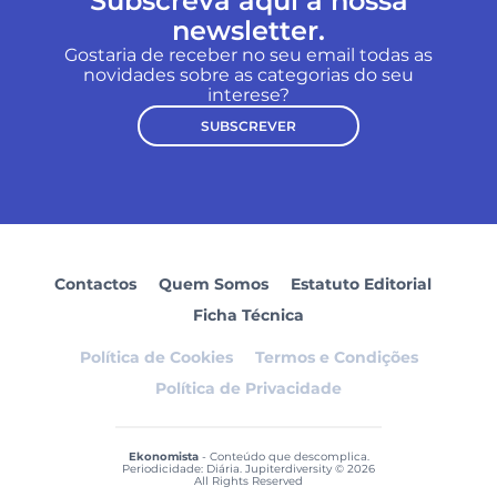
Subscreva aqui a nossa
newsletter.
Gostaria de receber no seu email todas as
novidades sobre as categorias do seu
interese?
SUBSCREVER
Contactos
Quem Somos
Estatuto Editorial
Ficha Técnica
Política de Cookies
Termos e Condições
Política de Privacidade
Ekonomista
- Conteúdo que descomplica.
Periodicidade: Diária. Jupiterdiversity © 2026
All Rights Reserved