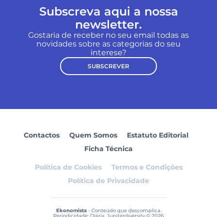
Subscreva aqui a nossa
newsletter.
Gostaria de receber no seu email todas as
novidades sobre as categorias do seu
interese?
SUBSCREVER
Contactos
Quem Somos
Estatuto Editorial
Ficha Técnica
Política de Cookies
Termos e Condições
Política de Privacidade
Ekonomista
- Conteúdo que descomplica.
Periodicidade: Diária. Jupiterdiversity © 2026