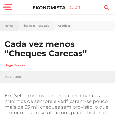
Finanças Pessoais
Home
Finanças Pessoais
Créditos
Motores
Cada vez menos
Carreira
“Cheques Carecas”
Casa
Hugo Moreira
Lifestyle
25 Out, 2010
Sociedade
Tecnologia
Em Setembro os números caem para os
mínimos de sempre e verificaram-se pouco
mais de 35 mil cheques sem provisão, o que
Negócios
é muito pouco se olharmos para o historial