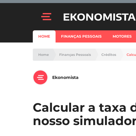
HOME
FINANÇAS PESSOAIS
MOTORES
Home
Finanças Pessoais
Créditos
Calcu
Ekonomista
Calcular a taxa 
nosso simulado