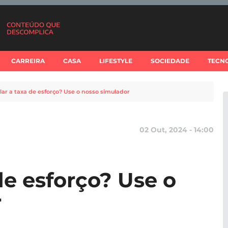
CARREIRA
CASA
LIFESTYLE
SOCIEDADE
TECN
lar a taxa de esforço? Use o nosso simulador
02 Out, 2024 - 14:00
de esforço? Use o
r