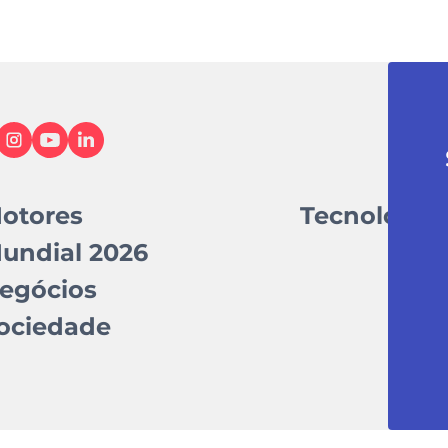
otores
Tecnologia
undial 2026
egócios
ociedade