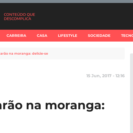
CARREIRA
CASA
LIFESTYLE
SOCIEDADE
TECN
arão na moranga: delicie-se
15 Jun, 2017 - 12:16
arão na moranga: