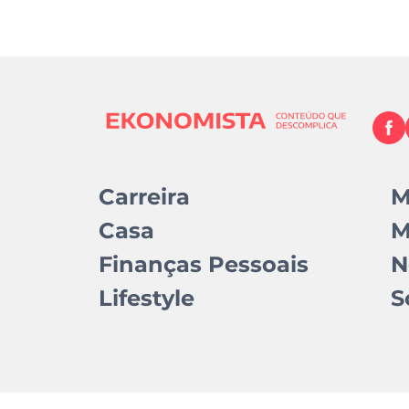
Carreira
M
Casa
M
Finanças Pessoais
N
Lifestyle
S