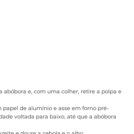
abóbora e, com uma colher, retire a polpa e
 papel de alumínio e asse em forno pré-
dade voltada para baixo, até que a abóbora
zeite e doure a cebola e o alho.