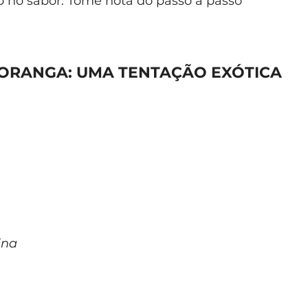
 no sabor. Tome nota do passo a passo
ORANGA: UMA TENTAÇÃO EXÓTICA
ina