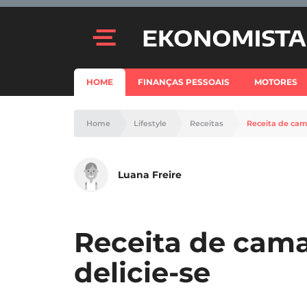
HOME
FINANÇAS PESSOAIS
MOTORES
Home
Lifestyle
Receitas
Receita de cam
Luana Freire
Receita de cam
delicie-se