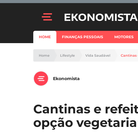
HOME
FINANÇAS PESSOAIS
MOTORES
Home
Lifestyle
Vida Saudável
Cantinas 
Ekonomista
Cantinas e refei
opção vegetaria