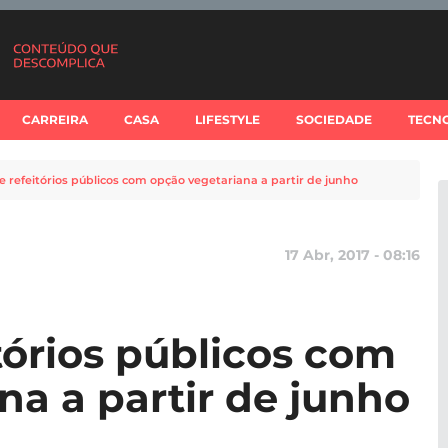
CARREIRA
CASA
LIFESTYLE
SOCIEDADE
TECN
e refeitórios públicos com opção vegetariana a partir de junho
17 Abr, 2017 - 08:16
tórios públicos com
na a partir de junho