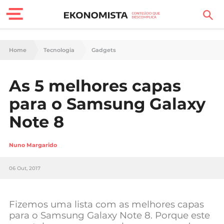
Finanças Pessoais
Home
Tecnologia
Gadgets
Motores
As 5 melhores capas
Carreira
para o Samsung Galaxy
Casa
Note 8
Lifestyle
Nuno Margarido
Sociedade
06 Out, 2017
Tecnologia
Fizemos uma lista com as melhores capas
Negócios
para o Samsung Galaxy Note 8. Porque este