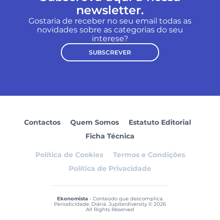
newsletter.
Gostaria de receber no seu email todas as
novidades sobre as categorias do seu
interese?
SUBSCREVER
Contactos
Quem Somos
Estatuto Editorial
Ficha Técnica
Política de Cookies
Termos e Condições
Política de Privacidade
Ekonomista
- Conteúdo que descomplica.
Periodicidade: Diária. Jupiterdiversity © 2026
All Rights Reserved