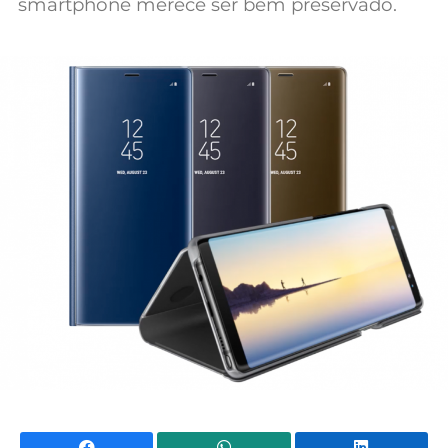
smartphone merece ser bem preservado.
Mundial 2026
Facebook
WhatsApp
Li