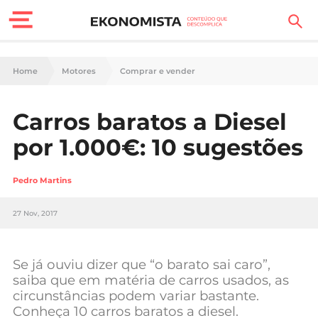
Finanças Pessoais
Home
Motores
Comprar e vender
Motores
Carros baratos a Diesel
Carreira
por 1.000€: 10 sugestões
Casa
Pedro Martins
Lifestyle
27 Nov, 2017
Sociedade
Tecnologia
Se já ouviu dizer que “o barato sai caro”,
saiba que em matéria de carros usados, as
circunstâncias podem variar bastante.
Negócios
Conheça 10 carros baratos a diesel.