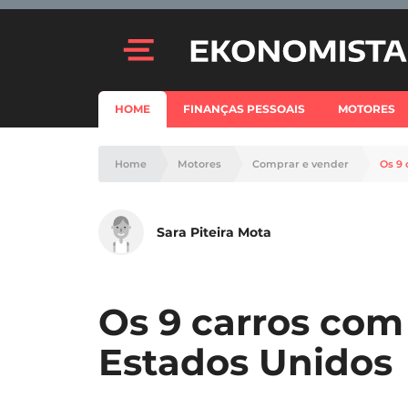
HOME
FINANÇAS PESSOAIS
MOTORES
Home
Motores
Comprar e vender
Os 9 
Sara Piteira Mota
Os 9 carros com
Estados Unidos