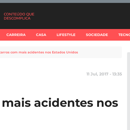
CARREIRA
CASA
LIFESTYLE
SOCIEDADE
TECN
carros com mais acidentes nos Estados Unidos
11 Jul, 2017 - 13:35
 mais acidentes nos