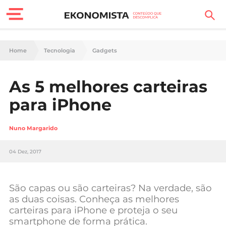
Finanças Pessoais
Home
Tecnologia
Gadgets
Motores
As 5 melhores carteiras
Carreira
para iPhone
Casa
Nuno Margarido
Lifestyle
04 Dez, 2017
Sociedade
Tecnologia
São capas ou são carteiras? Na verdade, são
as duas coisas. Conheça as melhores
carteiras para iPhone e proteja o seu
Negócios
smartphone de forma prática.