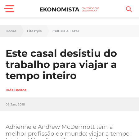
Finanças Pessoais
Home
Lifestyle
Cultura e Lazer
Motores
Este casal desistiu do
Carreira
trabalho para viajar a
Casa
tempo inteiro
Lifestyle
Inês Bastos
Sociedade
03 Jan, 2018
Tecnologia
Adrienne e Andrew McDermott têm a
Negócios
melhor profissão do mundo: viajar a tempo