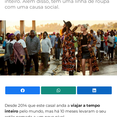
inteiro. Além disso, têm uma linha de roupa
Mundial 2026
com uma causa social.
Facebook
WhatsApp
Li
Desde 2014 que este casal anda a
viajar a tempo
inteiro
pelo mundo, mas há 10 meses levaram o seu
estilo nomada a um novo nível.