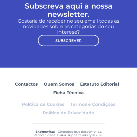
Subscreva aqui a nossa
newsletter.
Gostaria de receber no seu email todas as
novidades sobre as categorias do seu
interese?
SUBSCREVER
Contactos
Quem Somos
Estatuto Editorial
Ficha Técnica
Política de Cookies
Termos e Condições
Política de Privacidade
Ekonomista
- Conteúdo que descomplica.
Periodicidade: Diária. Jupiterdiversity © 2026