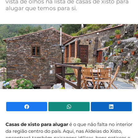
vista de olhos na lista de casas de xisto para
Mundial 2026
alugar que temos para si.
Facebook
WhatsApp
Li
Casas de xisto para alugar
é o que não falta no interior
da região centro do país. Aqui, nas Aldeias do Xisto,
encontrará também paisagens idílicas, bons petiscos e,