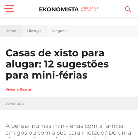
Finanças Pessoais
Home
Lifestyle
Viagens
Motores
Casas de xisto para
Carreira
alugar: 12 sugestões
Casa
para mini-férias
Lifestyle
Viviane Soares
Sociedade
26 Fev, 2018
Tecnologia
A pensar numas mini-férias com a família,
Negócios
amigos ou com a sua cara metade? Dê uma