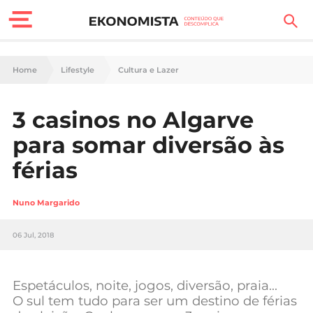
Finanças Pessoais
Home
Lifestyle
Cultura e Lazer
Motores
3 casinos no Algarve
Carreira
para somar diversão às
Casa
férias
Lifestyle
Nuno Margarido
Sociedade
06 Jul, 2018
Tecnologia
Espetáculos, noite, jogos, diversão, praia…
Negócios
O sul tem tudo para ser um destino de férias