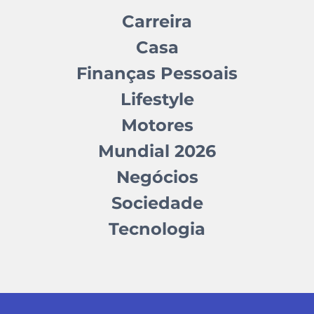
Carreira
Casa
Finanças Pessoais
Lifestyle
Motores
Mundial 2026
Negócios
Sociedade
Tecnologia