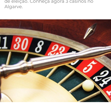
de eleição. Conheça agora 3 casinos no
Mundial 2026
Algarve.