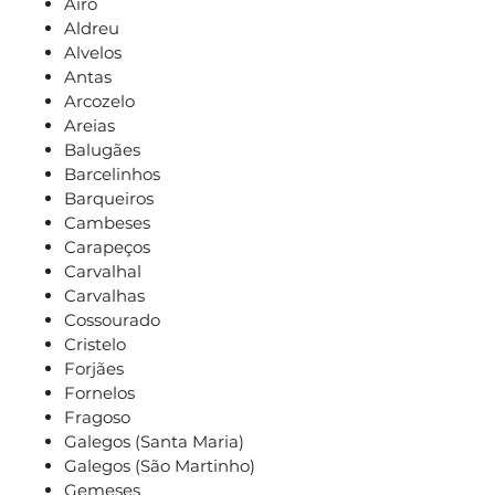
Airó
Aldreu
Alvelos
Antas
Arcozelo
Areias
Balugães
Barcelinhos
Barqueiros
Cambeses
Carapeços
Carvalhal
Carvalhas
Cossourado
Cristelo
Forjães
Fornelos
Fragoso
Galegos (Santa Maria)
Galegos (São Martinho)
Gemeses