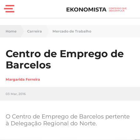
Finanças Pessoais
Home
Carreira
Mercado de Trabalho
Motores
Centro de Emprego de
Carreira
Barcelos
Casa
Margarida Ferreira
Lifestyle
03 Mar, 2016
Sociedade
Tecnologia
O Centro de Emprego de Barcelos pertente
à Delegação Regional do Norte.
Negócios