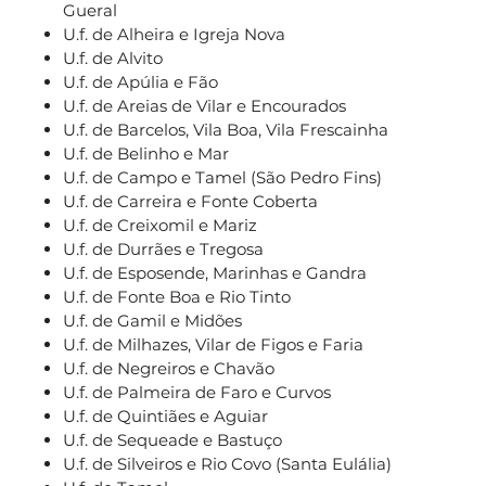
Gueral
U.f. de Alheira e Igreja Nova
U.f. de Alvito
U.f. de Apúlia e Fão
U.f. de Areias de Vilar e Encourados
U.f. de Barcelos, Vila Boa, Vila Frescainha
U.f. de Belinho e Mar
U.f. de Campo e Tamel (São Pedro Fins)
U.f. de Carreira e Fonte Coberta
U.f. de Creixomil e Mariz
U.f. de Durrães e Tregosa
U.f. de Esposende, Marinhas e Gandra
U.f. de Fonte Boa e Rio Tinto
U.f. de Gamil e Midões
U.f. de Milhazes, Vilar de Figos e Faria
U.f. de Negreiros e Chavão
U.f. de Palmeira de Faro e Curvos
U.f. de Quintiães e Aguiar
U.f. de Sequeade e Bastuço
U.f. de Silveiros e Rio Covo (Santa Eulália)