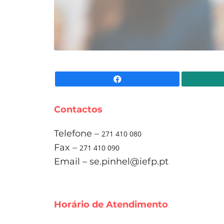
Facebook
Contactos
Telefone –
271 410 080
Fax –
271 410 090
Email –
se.pinhel@iefp.pt
Horário de Atendimento