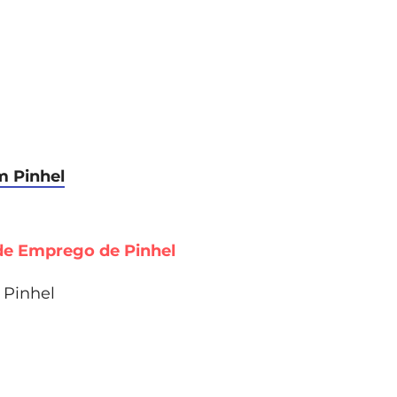
m Pinhel
 de Emprego de
Pinhel
 Pinhel