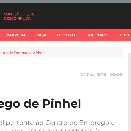
CARREIRA
CASA
LIFESTYLE
SOCIEDADE
TECN
ntro de Emprego de Pinhel
24 Fev, 2016 - 00:00
ego de Pinhel
l pertente ao Centro de Emprego e
da, que por sua vez pertence à