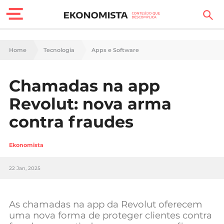
Finanças Pessoais
Home
Tecnologia
Apps e Software
Motores
Chamadas na app
Carreira
Revolut: nova arma
Casa
contra fraudes
Lifestyle
Ekonomista
Sociedade
22 Jan, 2025
Tecnologia
As chamadas na app da Revolut oferecem
Negócios
uma nova forma de proteger clientes contra