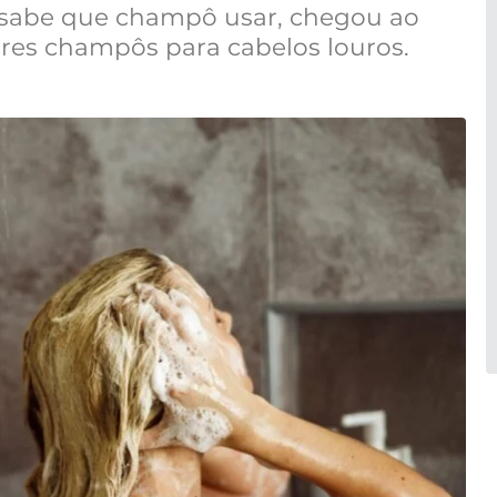
a sabe que champô usar, chegou ao
ores champôs para cabelos louros.