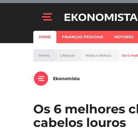
HOME
FINANÇAS PESSOAIS
MOTORES
Home
Lifestyle
Moda e Beleza
Os 6 mel
Ekonomista
Os 6 melhores 
cabelos louros