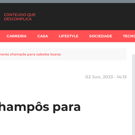
CARREIRA
CASA
LIFESTYLE
SOCIEDADE
TECN
hores champôs para cabelos louros
02 Jun, 2023 - 14:13
champôs para