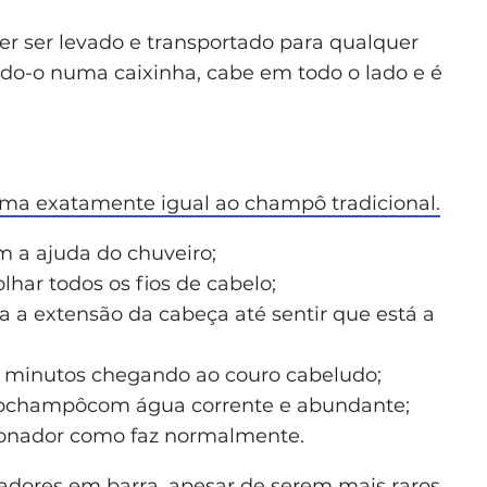
er ser levado e transportado para qualquer
ndo-o numa caixinha, cabe em todo o lado e é
rma exatamente igual ao champô tradicional.
a ajuda do chuveiro;
har todos os fios de cabelo;
 a extensão da cabeça até sentir que está a
3 minutos chegando ao couro cabeludo;
e ochampôcom água corrente e abundante;
cionador como faz normalmente.
dores em barra, apesar de serem mais raros