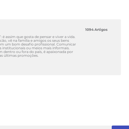
1094 Artigos
’: é assim que gosta de pensar e viver a vida.
ão, vê na família e amigos os seus bens
em um bom desafio profissional. Comunicar
is institucionais ou meios mais informais.
dentro ou fora do país, é apaixonada por
das últimas promoções.