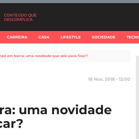
CARREIRA
CASA
LIFESTYLE
SOCIEDADE
TECN
pô em barra: uma novidade que veio para ficar?
18 Nov, 2018 - 12:00
a: uma novidade
car?