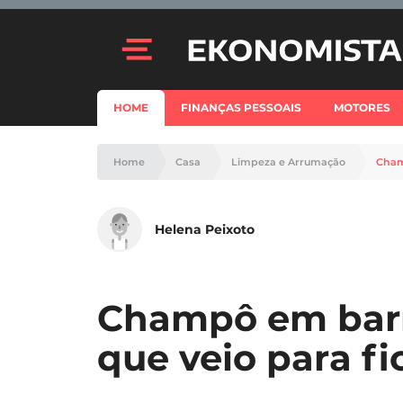
HOME
FINANÇAS PESSOAIS
MOTORES
Home
Casa
Limpeza e Arrumação
Cham
Helena Peixoto
Champô em barr
que veio para fi