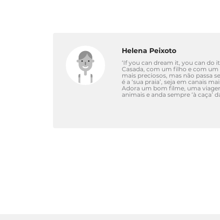
Helena Peixoto
‘If you can dream it, you can do it
Casada, com um filho e com um c
mais preciosos, mas não passa s
é a ‘sua praia’, seja em canais ma
Adora um bom filme, uma viagem 
animais e anda sempre ‘à caça’ 