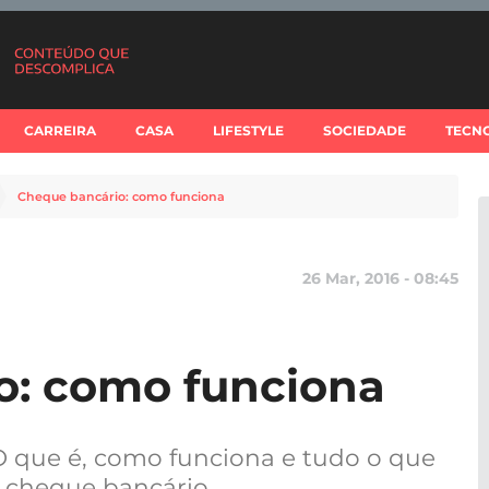
CARREIRA
CASA
LIFESTYLE
SOCIEDADE
TECN
Cheque bancário: como funciona
26 Mar, 2016 - 08:45
o: como funciona
O que é, como funciona e tudo o que
o cheque bancário.