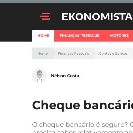
HOME
FINANÇAS PESSOAIS
MOTORES
Home
Finanças Pessoais
Contas e Bancos
Nélson Costa
Cheque bancári
O cheque bancário é seguro? 
precisa saber relativamente a