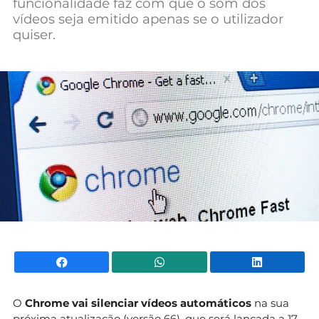
funcionalidade faz com que o som dos
Mundial 2026
vídeos seja emitido apenas se o utilizador
quiser.
Facebook
WhatsApp
Li
O
Chrome vai silenciar vídeos automáticos
na sua
próxima atualização (versão 66), que será lançada a 17