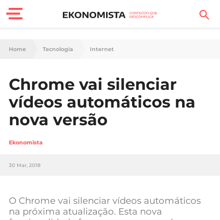
Finanças Pessoais
Home
Tecnologia
Internet
Motores
Chrome vai silenciar
Carreira
vídeos automáticos na
Casa
nova versão
Lifestyle
Ekonomista
Sociedade
30 Mar, 2018
Tecnologia
O Chrome vai silenciar vídeos automáticos
Negócios
na próxima atualização. Esta nova